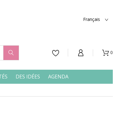
Français
0




TÉS
DES IDÉES
AGENDA