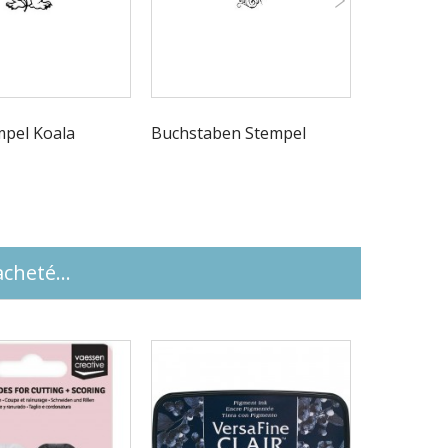
mpel Koala
Buchstaben Stempel
Geheimrez
cheté...