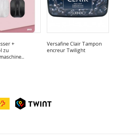
sser +
Versafine Clair Tampon
Scrapbook
l zu
encreur Twilight
Christmas
maschine...
Stripes,...