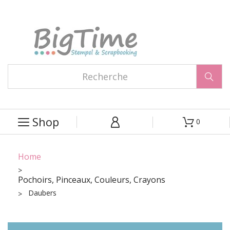

Shop
0



Home
Pochoirs, Pinceaux, Couleurs, Crayons
Daubers