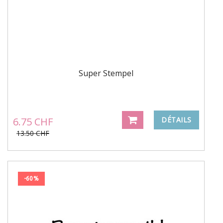
Super Stempel
6.75 CHF
DÉTAILS
13.50 CHF
-60%