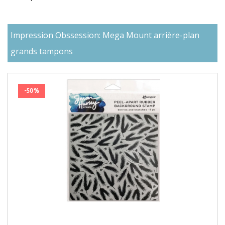
Impression Obssession: Mega Mount arrière-plan
grands tampons
-50%