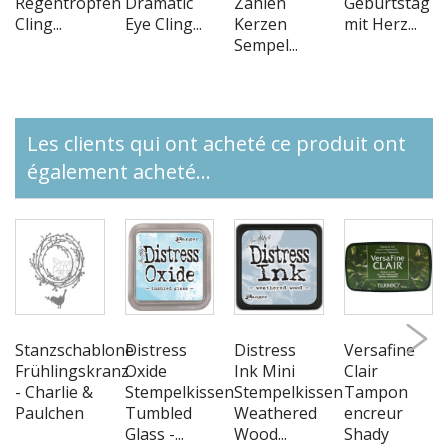
Regentropfen
Dramatic
Zahlen
Geburtstag
Cling...
Eye Cling...
Kerzen
mit Herz...
Sempel...
Les clients qui ont acheté ce produit ont
également acheté...
Stanzschablone
Distress
Distress
Versafine
Frühlingskranz
Oxide
Ink Mini
Clair
- Charlie &
Stempelkissen
Stempelkissen
Tampon
Paulchen
Tumbled
Weathered
encreur
Glass -...
Wood...
Shady