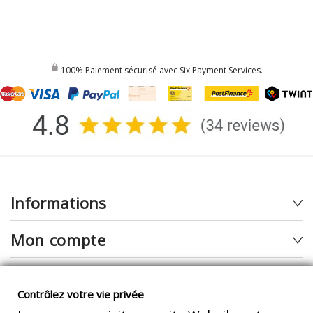
100% Paiement sécurisé avec Six Payment Services.
Informations
Mon compte
Newsletter
Contrôlez votre vie privée
Inscrivez-vous pour recevoir nos offres & actus