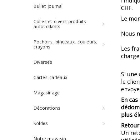
l'indiq
Bullet journal
CHF.
Le mon
Colles et divers produits
autocollants
Nous no
Pochoirs, pinceaux, couleurs,
crayons
Les fra
charge 
Diverses
Si une
Cartes-cadeaux
le clie
envoyer
Magasinage
En cas
dédomm
Décorations
plus él
Soldes
Retour
Un ret
Notre magasin