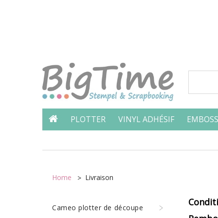
PLOTTER
VINYL ADHÉSIF
EMBOSS
Home
Livraison
C
o
ndit
Cameo plotter de découpe