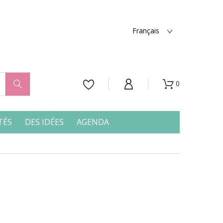
Français
0




TÉS
DES IDÉES
AGENDA