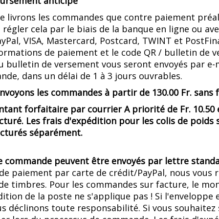
rsement anticipé
e livrons les commandes que contre paiement préalab
régler cela par le biais de la banque en ligne ou a
ayPal, VISA, Mastercard, Postcard, TWINT et PostFin
formations de paiement et le code QR / bulletin de
ou bulletin de versement vous seront envoyés par e-
de, dans un délai de 1 à 3 jours ouvrables.
nvoyons les commandes à partir de 130.00 Fr. sans f
ant forfaitaire par courrier A priorité de Fr. 10.50
cturé. Les frais d'expédition pour les colis de poids 
acturés séparément.
e commande peuvent être envoyés par lettre standard
 de paiement par carte de crédit/PayPal, nous vous
de timbres. Pour les commandes sur facture, le mont
ition de la poste ne s'applique pas ! Si l'enveloppe
us déclinons toute responsabilité. Si vous souhaitez