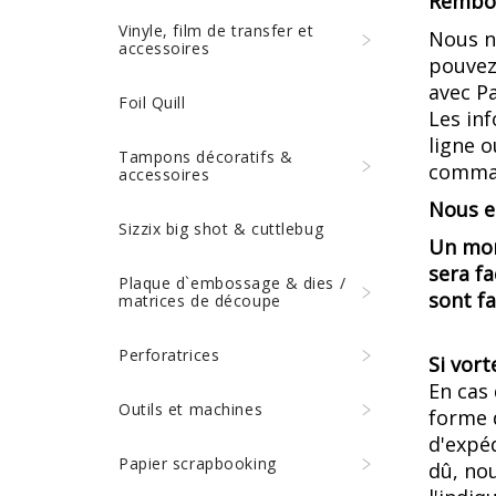
Rembou
Vinyle, film de transfer et
Nous n
accessoires
pouvez 
avec P
Foil Quill
Les in
ligne 
Tampons décoratifs &
comman
accessoires
Nous e
Sizzix big shot & cuttlebug
Un mont
sera fa
Plaque d`embossage & dies /
sont f
matrices de découpe
Perforatrices
Si vort
En cas
Outils et machines
forme 
d'expéd
Papier scrapbooking
dû, no