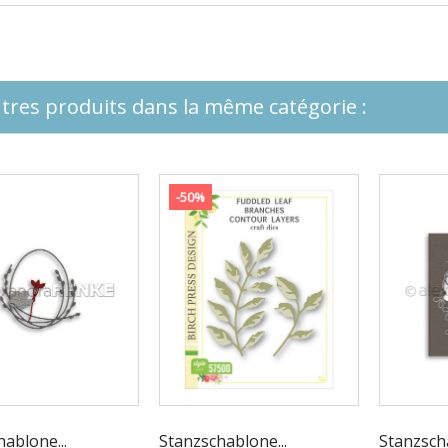
tres produits dans la même catégorie :
-50%
ablone...
Stanzschablone...
Stanzscha