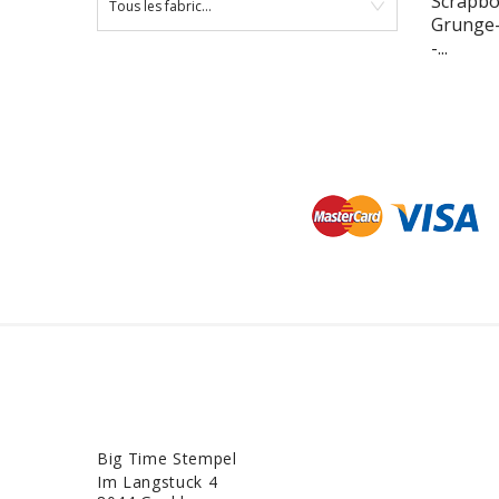
Scrapbo
Tous les fabricants
Grunge-
-...
Big Time Stempel
Im Langstuck 4