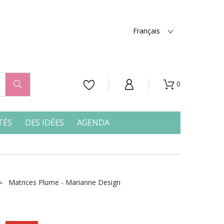
Français
0




TÉS
DES IDÉES
AGENDA
Matrices Plume - Marianne Design