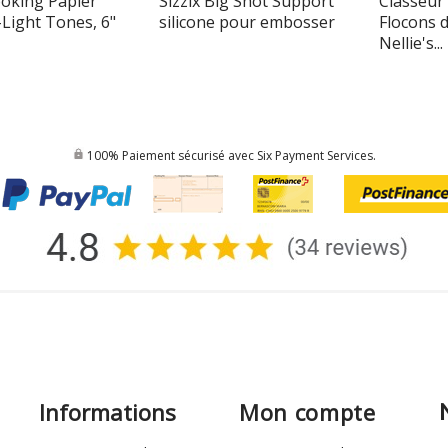
oking Papier
Sizzix Big Shot Support
Classeur
Light Tones, 6"
silicone pour embosser
Flocons d
Nellie's...
100% Paiement sécurisé avec Six Payment Services.
Informations
Mon compte