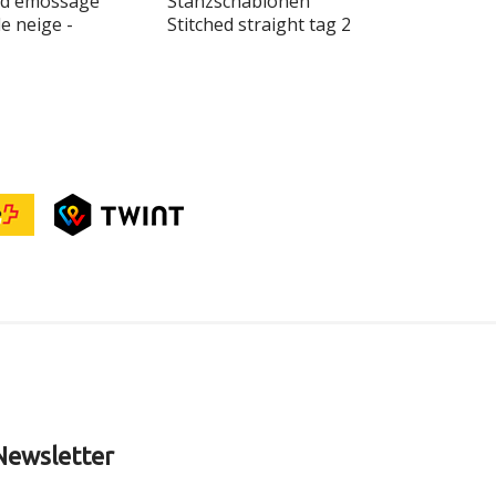
 d'emossage
Stanzschablonen
Scrapbook
e neige -
Stitched straight tag 2
Feder-Birk
Newsletter