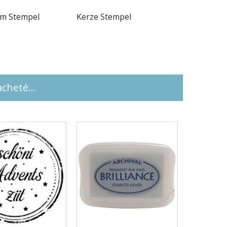
em Stempel
Kerze Stempel
Lebkuch
Stempel...
cheté...