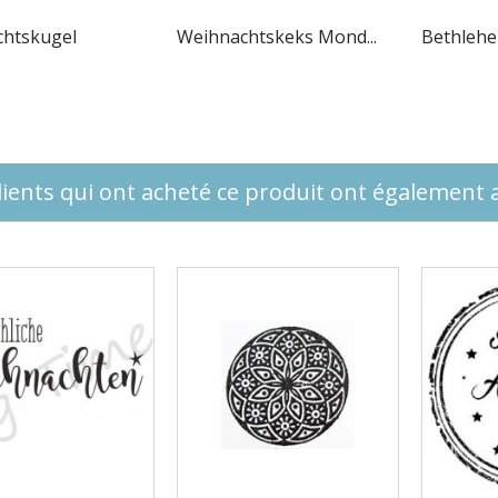
htskugel
Weihnachtskeks Mond...
Bethleh
lients qui ont acheté ce produit ont également a