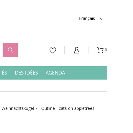
Français
0




TÉS
DES IDÉES
AGENDA
Weihnachtskugel 7 - Outline - cats on appletrees