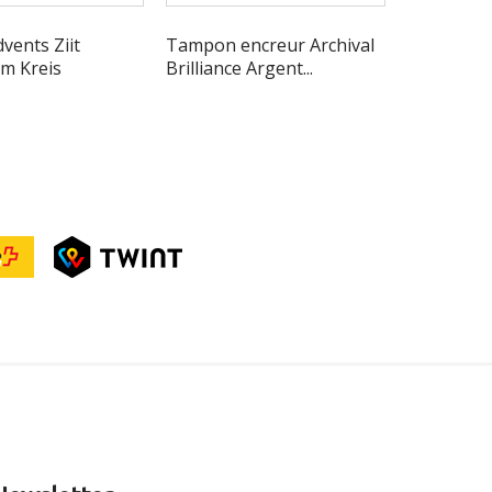
vents Ziit
Tampon encreur Archival
Stempel Eu
im Kreis
Brilliance Argent...
cats on a