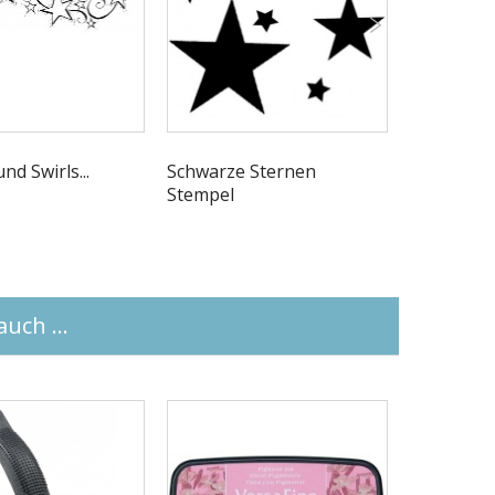
nd Swirls...
Schwarze Sternen
Stern mit
Stempel
Stempel
uch ...