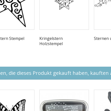
stern Stempel
Kringelstern
Sternen u
Holzstempel
n, die dieses Produkt gekauft haben, kauften a