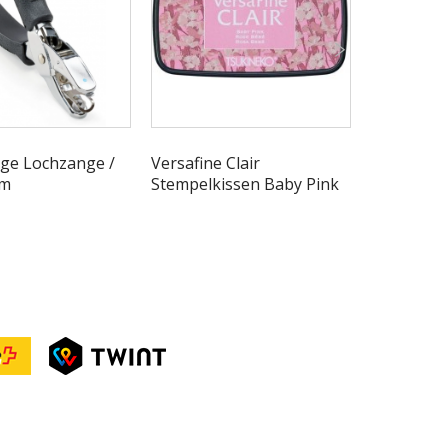
ge Lochzange /
Versafine Clair
Löwenzah
mm
Stempelkissen Baby Pink
Pustelblu