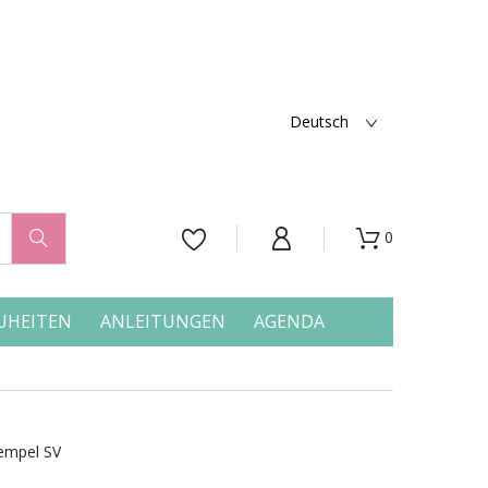
Deutsch
0




UHEITEN
ANLEITUNGEN
AGENDA
empel SV