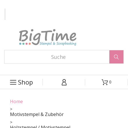

Shop
0



Home
Motivstempel & Zubehör
Holzstempel / Motivstempel