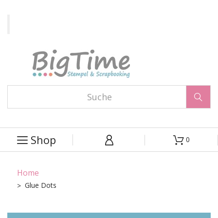

Shop
0



Home
Glue Dots