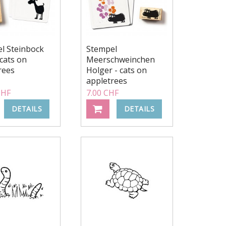
l Steinbock
Stempel
 cats on
Meerschweinchen
rees
Holger - cats on
appletrees
CHF
7.00 CHF
DETAILS
DETAILS