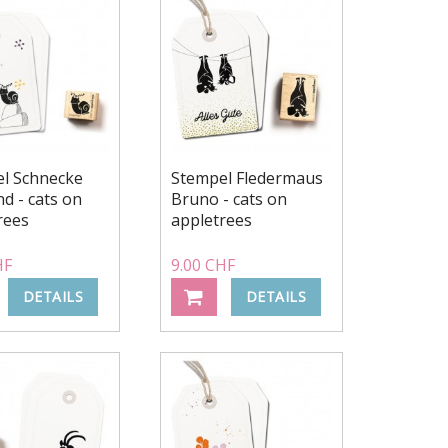
l Schnecke
Stempel Fledermaus
nd - cats on
Bruno - cats on
rees
appletrees
HF
9.00 CHF
DETAILS
DETAILS