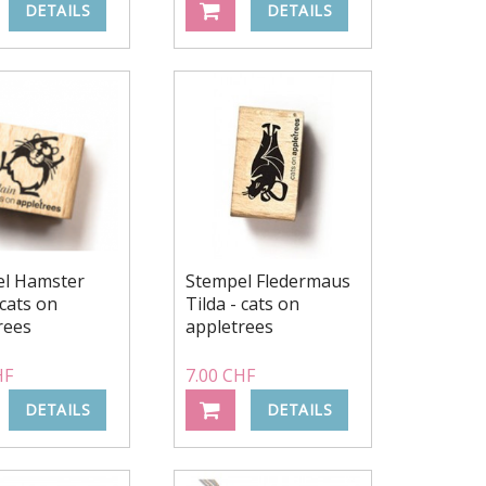
DETAILS
DETAILS
l Hamster
Stempel Fledermaus
 cats on
Tilda - cats on
rees
appletrees
HF
7.00 CHF
DETAILS
DETAILS