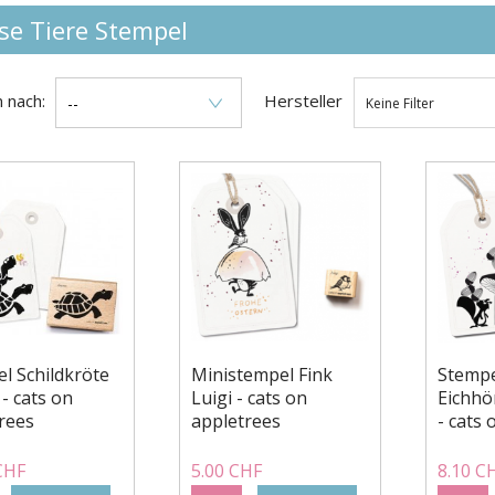
rse Tiere Stempel
Hersteller
n nach:
--
Keine Filter
l Schildkröte
Ministempel Fink
Stemp
- cats on
Luigi - cats on
Eichhö
rees
appletrees
- cats
CHF
5.00 CHF
8.10 C