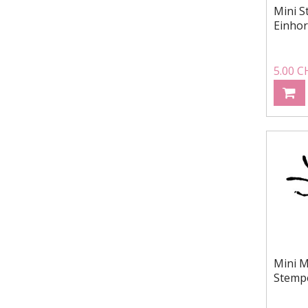
Mini S
Einho
5.00 C
Mini M
Stemp