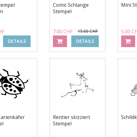
tempel
Comic Schlange
Mini 
rn
Stempel
HF
7.00 CHF
15.00 CHF
5.00 C
DETAILS
DETAILS
arienkäfer
Rentier skizziert
Schild
el
Stempel