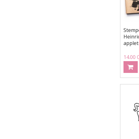
Stempe
Heinri
applet
14.00 