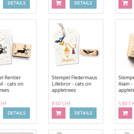
DETAILS
DETAILS
l Rentier
Stempel Fledermaus
Stempe
l - cats on
Lillebror - cats on
Alain -
rees
appletrees
applet
CHF
8.50 CHF
5.80 C
DETAILS
DETAILS