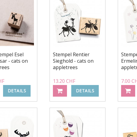
empel Esel
Stempel Rentier
Stempe
sar - cats on
Sieghold - cats on
Ermeli
rees
appletrees
applet
HF
13.20 CHF
7.00 C
DETAILS
DETAILS