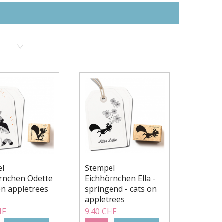
el
Stempel
rnchen Odette
Eichhörnchen Ella -
 on appletrees
springend - cats on
appletrees
HF
9.40 CHF