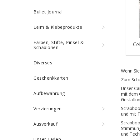
Bullet Journal
Leim & Klebeprodukte
Farben, Stifte, Pinsel &
Ce
Schablonen
Diverses
Wenn Sie 
Geschenkkarten
Zum Schut
Unser Car
Aufbewahrung
mit dem C
Gestaltun
Scrapbook
Verzierungen
und mit 
Scrapbook
Ausverkauf
Stimmunge
und Tech
Unser Laden