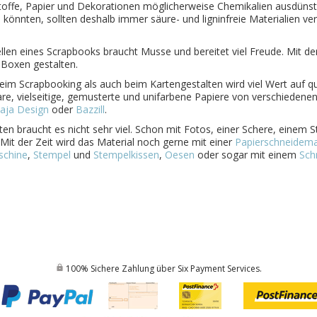
offe, Papier und Dekorationen möglicherweise Chemikalien ausdünst
n könnten, sollten deshalb immer säure- und
ligninfreie
Materialien ve
llen eines Scrapbooks braucht Musse und bereitet viel Freude. Mit de
 Boxen gestalten.
im Scrapbooking als auch beim Kartengestalten wird viel Wert auf qua
e, vielseitige, gemusterte und unifarbene Papiere von verschiedene
aja Design
oder
Bazzill
.
en braucht es nicht sehr viel. Schon mit Fotos, einer Schere, einem S
 Mit der Zeit wird das Material noch gerne mit
einer
Papierschneidem
schine
,
Stempel
und
Stempel
kissen
,
Oesen
oder sogar mit einem
Sch
100% Sichere Zahlung über Six Payment Services.