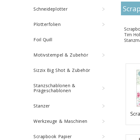
Scra
Schneideplotter
Plotterfolien
Scrapbo
Tim Hol
Foil Quill
Stanzma
Motivstempel & Zubehör
Sizzix Big Shot & Zubehör
Stanzschablonen &
Prägeschablonen
Stanzer
Scr
Werkzeuge & Maschinen
Scrapbook Papier