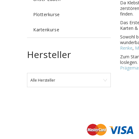
Da
Klebst
zerstöre
finden.
Plotterkurse
Das Erste
Karten &
Kartenkurse
Sowohl be
wunderbar
Renke
,
M
Hersteller
Zum Start
loslegen.
Prägema
Alle Hersteller