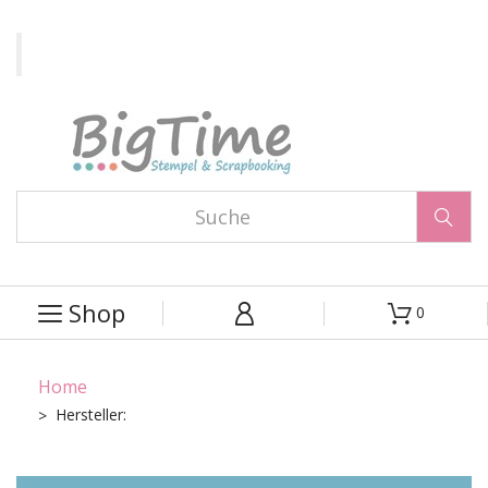

Shop
0



Home
Hersteller: