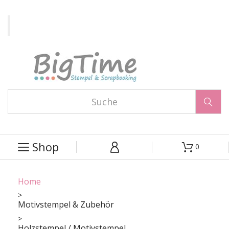

Shop
0



Home
Motivstempel & Zubehör
Holzstempel / Motivstempel