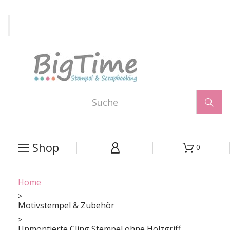

Shop
0



Home
Motivstempel & Zubehör
Unmontierte Cling Stempel ohne Holzgriff