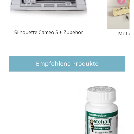
Silhouette Cameo 5 + Zubehör
Motivs
Empfohlene Produkte