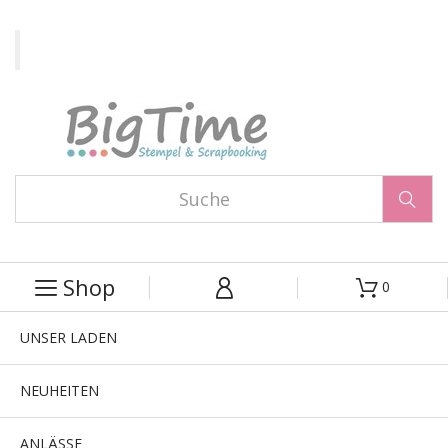

Shop
0



UNSER LADEN
NEUHEITEN
ANLÄSSE