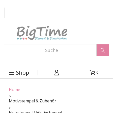

Shop
0



Home
Motivstempel & Zubehör
Holzstempel / Motivstempel