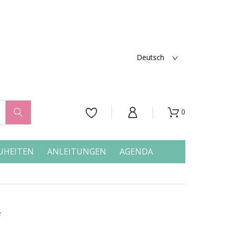
Deutsch
0




UHEITEN
ANLEITUNGEN
AGENDA
e