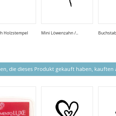
h Holzstempel
Mini Löwenzahn /...
Buchstab
n, die dieses Produkt gekauft haben, kauften a