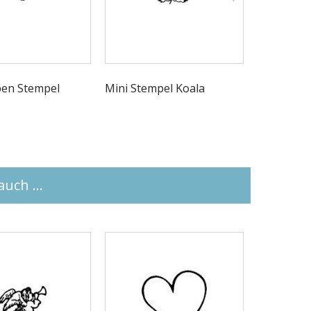
en Stempel
Mini Stempel Koala
Buchstab
uch ...