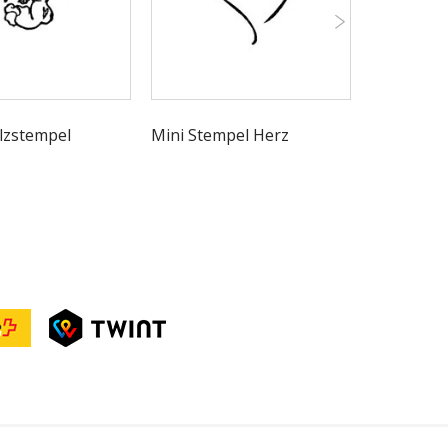
lzstempel
Mini Stempel Herz
Sternen u
Stempel