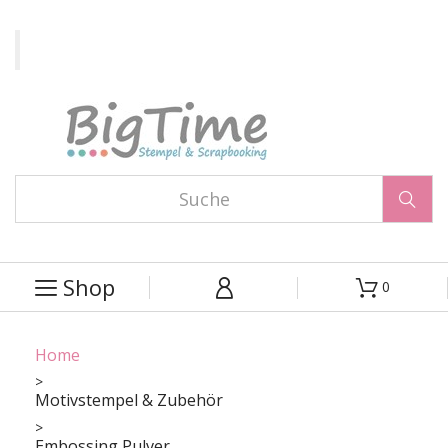

Shop
0



Home
Motivstempel & Zubehör
Embossing Pulver