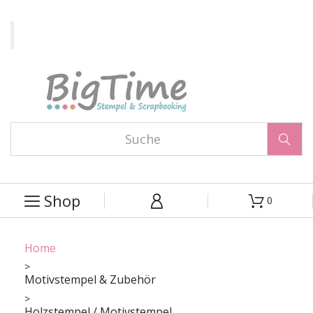

Shop
0



Home
Motivstempel & Zubehör
Holzstempel / Motivstempel