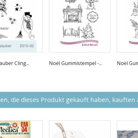
uber Cling...
Noël Gummistempel -...
Noël Gum
n, die dieses Produkt gekauft haben, kauften a