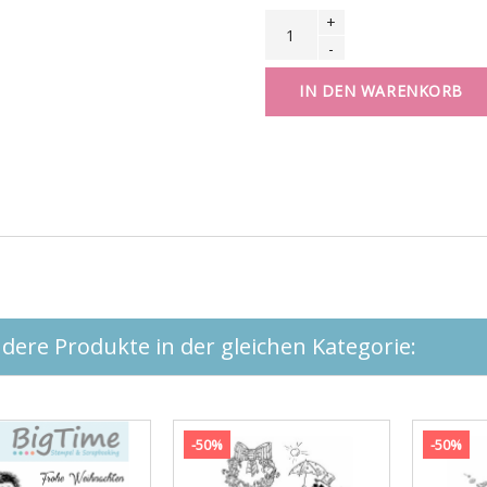
+
-
IN DEN WARENKORB
dere Produkte in der gleichen Kategorie:
-50%
-50%