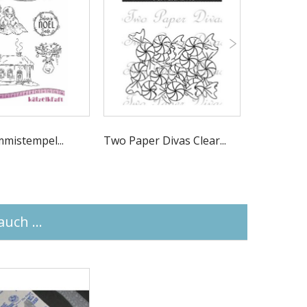
mistempel...
Two Paper Divas Clear...
Cling Stem
uch ...