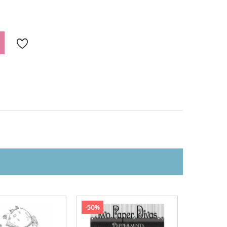

-50%