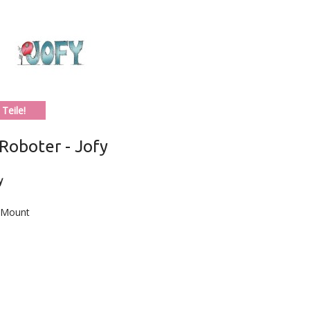
Teile!
Roboter - Jofy
y
Z Mount