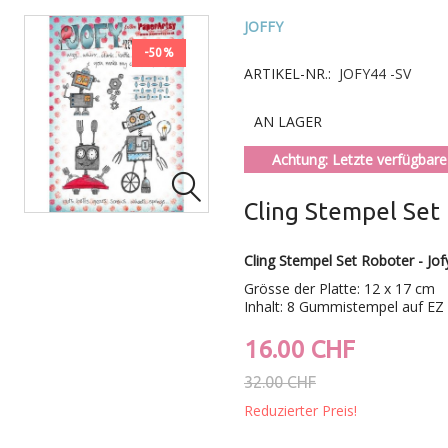
JOFFY
-50%
ARTIKEL-NR.:
JOFY44 -SV
AN LAGER
Achtung: Letzte verfügbare 

Cling Stempel Set 
Cling Stempel Set Roboter - Jof
Grösse der Platte: 12 x 17 cm
Inhalt: 8 Gummistempel auf E
16.00 CHF
32.00 CHF
Reduzierter Preis!