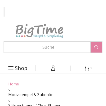

Shop
0



Home
Motivstempel & Zubehör
Silikonstempel / Clear Stamps