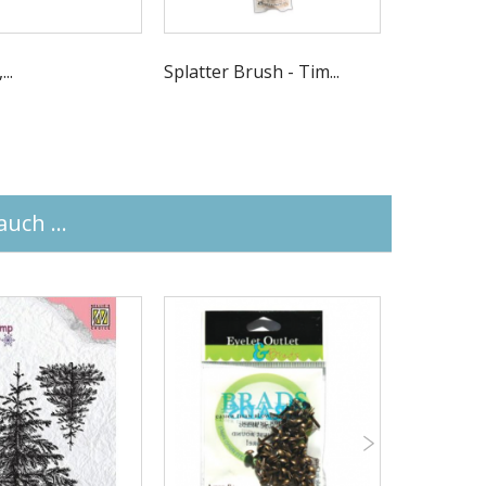
..
Splatter Brush - Tim...
Pinsel mit
uch ...