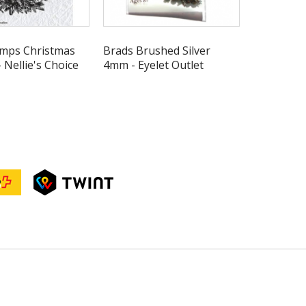
amps Christmas
Brads Brushed Silver
Stickles Gl
- Nellie's Choice
4mm - Eyelet Outlet
- Ranger