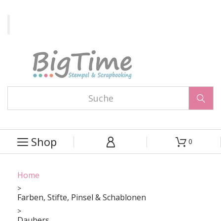

Shop
0



Home
Farben, Stifte, Pinsel & Schablonen
Daubers