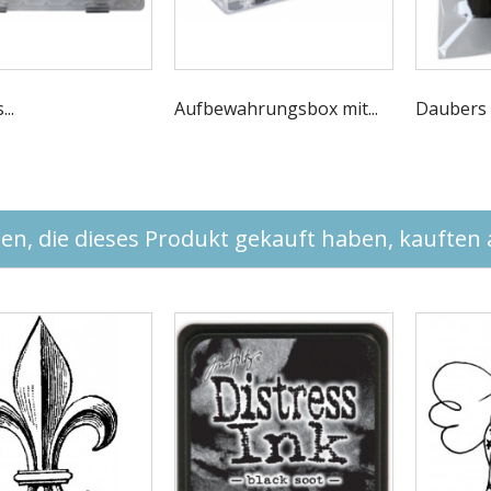
..
Aufbewahrungsbox mit...
Daubers 
n, die dieses Produkt gekauft haben, kauften a