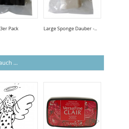
3er Pack
Large Sponge Dauber -...
Ranger Min
uch ...