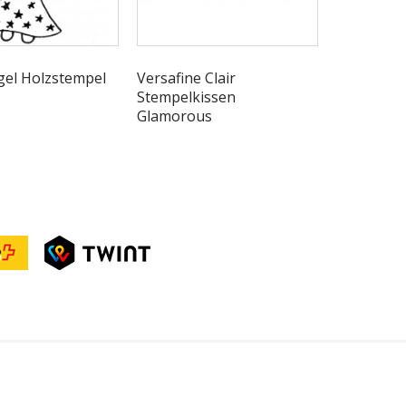
ngel Holzstempel
Versafine Clair
Stanzsch
Stempelkissen
Panoram
Glamorous
Engelbacks