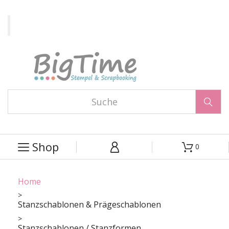

Shop
0



Home
Stanzschablonen & Prägeschablonen
Stanzschablonen / Stanzformen