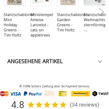
Stanzschablonen
Ministempel
Stanzschablonen
Stanzschablo
Mini
Ameise
Garden
Weihnachtsfe
Holiday
Lanzelot -
Greens -
sternförmig
Greens -
cats on
Tim Holtz
-...
Tim Holtz
appletrees
ANGESEHENE ARTIKEL
100% Sichere Zahlung über Six Payment Services.