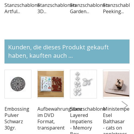
Stanzschablone
Stanzschablonen
Stanzschablonen
Stanzschablo
Artful...
3D...
Garden...
Peeking...
Kunden, die dieses Produkt gekauft
haben, kauften auch ...
Embossing
Aufbewahrungsbox
Stanzschablone
Ministempel
Pulver
im DVD
Layered
Esel
Schwarz
Format,
Impatiens
Balthasar
30gr.
transparent
- Memory
- cats on
Box
appletrees