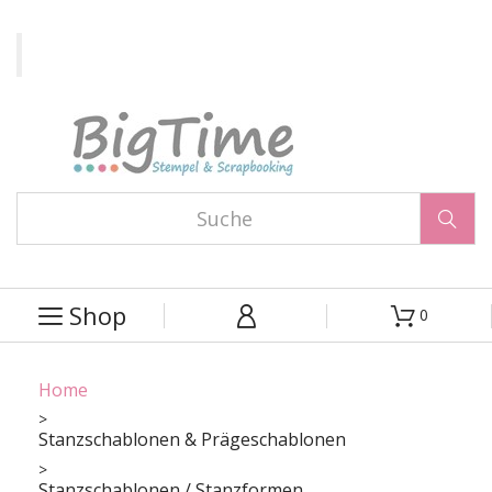

Shop
0



Home
Stanzschablonen & Prägeschablonen
Stanzschablonen / Stanzformen