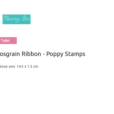
Teile!
osgrain Ribbon - Poppy Stamps
össe von: 14.5 x 1.3 cm