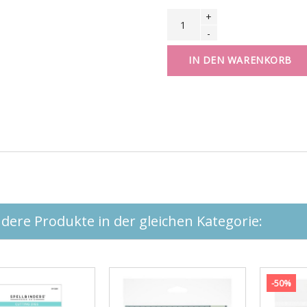
+
-
IN DEN WARENKORB
dere Produkte in der gleichen Kategorie:
-50%