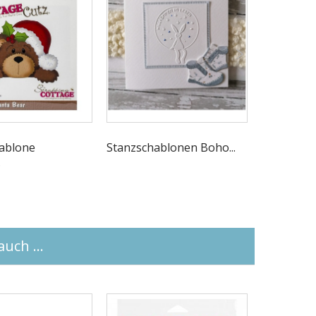
ablone
Stanzschablonen Boho...
Stanzschab
.
uch ...