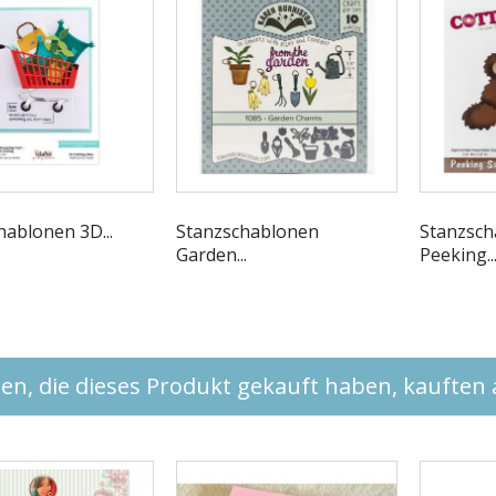
hablonen 3D...
Stanzschablonen
Stanzsch
Garden...
Peeking..
n, die dieses Produkt gekauft haben, kauften a