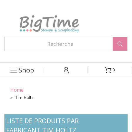

Shop
0



Home
Tim Holtz
LISTE DE PRODUITS PAR
FABRICANT TIM HOLTZ