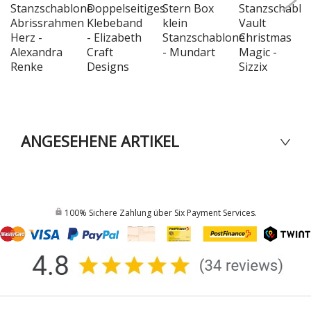
Stanzschablone
Doppelseitiges
Stern Box
Stanzschablo
Abrissrahmen
Klebeband
klein
Vault
Herz -
- Elizabeth
Stanzschablone
Christmas
Alexandra
Craft
- Mundart
Magic -
Renke
Designs
Sizzix
ANGESEHENE ARTIKEL
100% Sichere Zahlung über Six Payment Services.