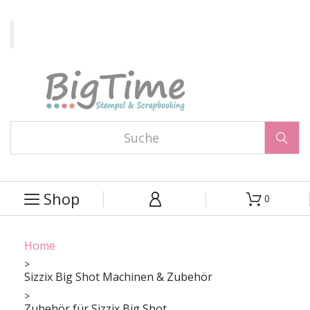

Shop
0



Home
Sizzix Big Shot Machinen & Zubehör
Zubehör für Sizzix Big Shot