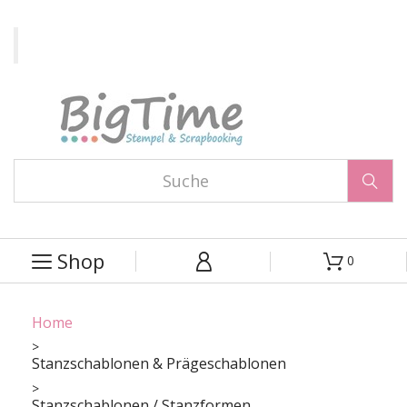

Shop
0



Home
Stanzschablonen & Prägeschablonen
Stanzschablonen / Stanzformen