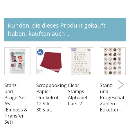
Kunden, die dieses Produkt gekauft
haben, kauften auch ...
Stanz-
Scrapbooking
Clear
Stanz-
und
Papier
Stamps
und
Präge-Set
Dunkelrot,
Alphabet -
Prägeschabl
A5
12 Stk.
Lars-2
Zahlen
(Emboss &
30.5. x...
Etiketten...
Transfer
Set)...