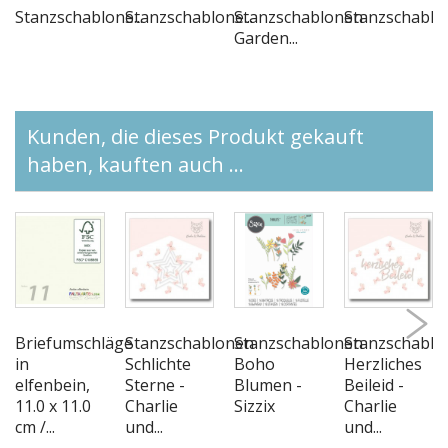
Stanzschablone...
Stanzschablone...
Stanzschablonen
Stanzschablon
Garden...
Kunden, die dieses Produkt gekauft
haben, kauften auch ...
Briefumschläge
Stanzschablonen
Stanzschablonen
Stanzschablo
in
Schlichte
Boho
Herzliches
elfenbein,
Sterne -
Blumen -
Beileid -
11.0 x 11.0
Charlie
Sizzix
Charlie
cm /...
und...
und...