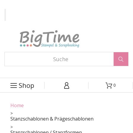

Shop
0



Home
Stanzschablonen & Prägeschablonen
Stanzschablonen / Stanzformen