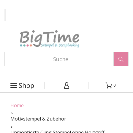

Shop
0



Home
Motivstempel & Zubehör
Unmontierte Cling Stempel ohne Holzgriff