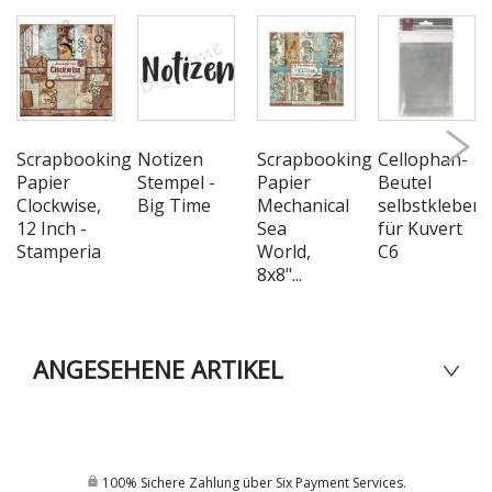
Scrapbooking
Notizen
Scrapbooking
Cellophan-
Papier
Stempel -
Papier
Beutel
Clockwise,
Big Time
Mechanical
selbstkleben
12 Inch -
Sea
für Kuvert
Stamperia
World,
C6
8x8"...
ANGESEHENE ARTIKEL
100% Sichere Zahlung über Six Payment Services.