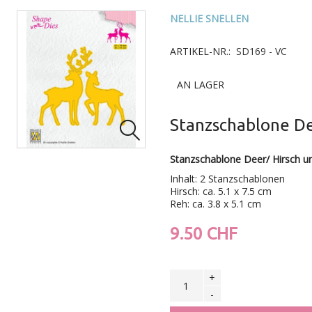
NELLIE SNELLEN
ARTIKEL-NR.:
SD169 - VC
AN LAGER
Stanzschablone Dee

Stanzschablone Deer/ Hirsch un
Inhalt: 2 Stanzschablonen
Hirsch: ca. 5.1 x 7.5 cm
Reh: ca. 3.8 x 5.1 cm
9.50 CHF
+
-