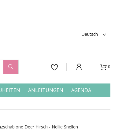
Deutsch
0




UHEITEN
ANLEITUNGEN
AGENDA
zschablone Deer Hirsch - Nellie Snellen