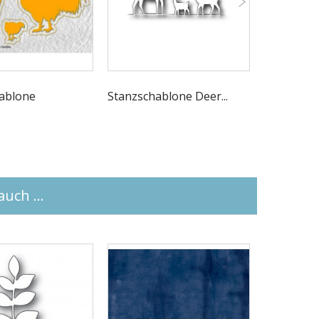
ablone
Stanzschablone Deer...
Stanzschab
uch ...