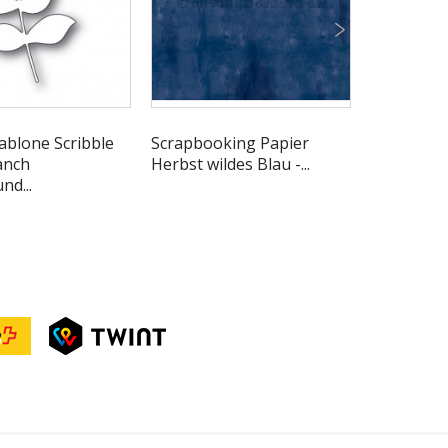
ablone Scribble
Scrapbooking Papier
Stanzscha
anch
Herbst wildes Blau -...
Schmetterli
nd...