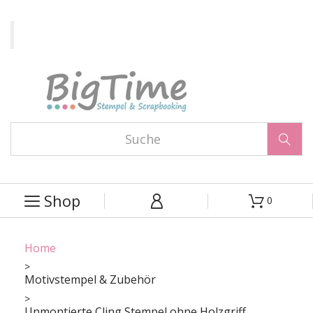

Shop
0



Home
Motivstempel & Zubehör
Unmontierte Cling Stempel ohne Holzgriff