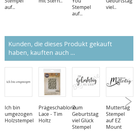
Stempel
mit Stern...
You
Geburtstag
auf...
Stempel
viel...
auf...
Kunden, die dieses Produkt gekauft
haben, kauften auch ...
Ich bin
Prägeschablone
Zum
Muttertag
umgezogen
Lace - Tim
Geburtstag
Stempel
Holzstempel
Holtz
viel Glück
auf EZ
Stempel
Mount