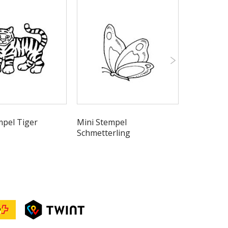
mpel Tiger
Mini Stempel
Tatze Ste
Schmetterling