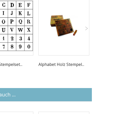
tempelset...
Alphabet Holz Stempel...
Alphabet S
uch ...