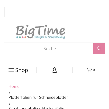

Shop
0



Home
Plotterfolien für Schneideplotter
Schablonenfolie / Maskierfolie