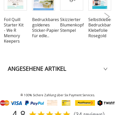
Foil Quill
Bedruckbares
Skizzierter
Selbstkleben
Starter Kit
goldenes
Blumenkopf
Bedruckbare
- We R
Sticker‑Papier
Stempel
Klebefolie
Memory
für edle...
Rosegold
Keepers
ANGESEHENE ARTIKEL
100% Sichere Zahlung über Six Payment Services.