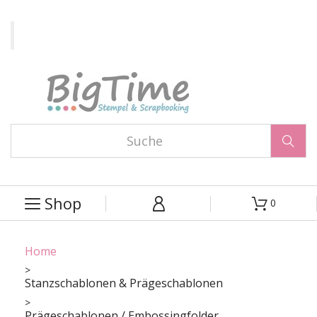

Shop
0



Home
Stanzschablonen & Prägeschablonen
Prägeschablonen / Embossingfolder