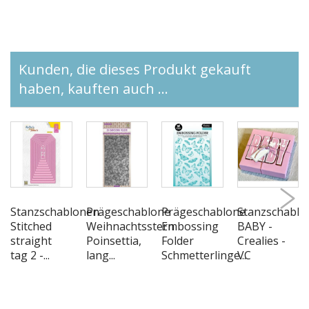
Kunden, die dieses Produkt gekauft
haben, kauften auch ...
Stanzschablonen
Prägeschablone
Prägeschablone
Stanzschablo
Stitched
Weihnachtsstern
Embossing
BABY -
straight
Poinsettia,
Folder
Crealies -
tag 2 -...
lang...
Schmetterlinge...
VC