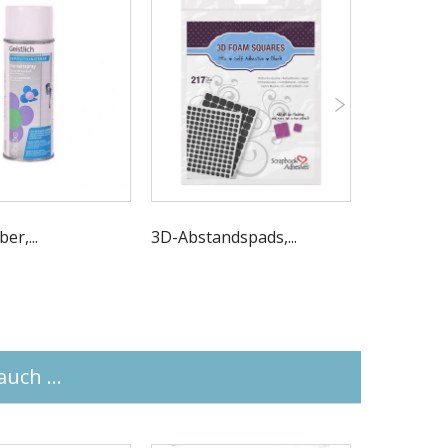
er,...
3D-Abstandspads,...
Glue Dots..
uch ...