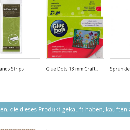
ands Strips
Glue Dots 13 mm Craft...
Sprühkleb
n, die dieses Produkt gekauft haben, kauften a