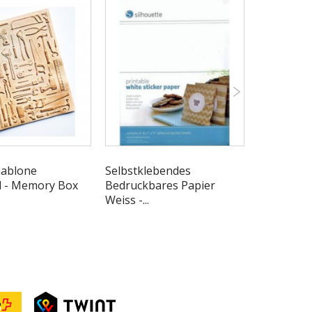
hablone
Selbstklebendes
Stanzsch
 - Memory Box
Bedruckbares Papier
Sternenr
Weiss -...
quadratisch