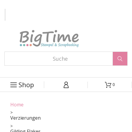

Shop
0



Home
Verzierungen
Gilding Flakes