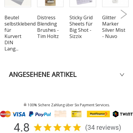
Beutel
Distress
Sticky Grid
Glitter
selbstklebend
Blending
Sheets für
Marker
für
Brushes -
Big Shot -
Silver Mist
Kurvert
Tim Holtz
Sizzix
- Nuvo
DIN
Lang...
ANGESEHENE ARTIKEL
100% Sichere Zahlung über Six Payment Services.