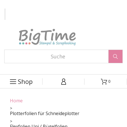

Shop
0



Home
Plotterfolien für Schneideplotter
Flexfolien Uni / Bügelfolien