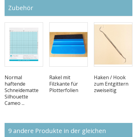
Zubehör
Normal
Rakel mit
Haken / Hook
haftende
Filzkante für
zum Entgittern
Schneidematte
Plotterfolien
zweiseitig
Silhouette
Cameo ...
9 andere Produkte in der gleichen