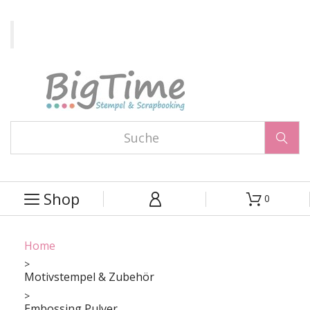

Shop
0



Home
Motivstempel & Zubehör
Embossing Pulver