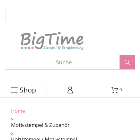

Shop
0



Home
Motivstempel & Zubehör
Holzstempel / Motivstempel