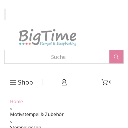

Shop
0



Home
Motivstempel & Zubehör
Stempelkissen