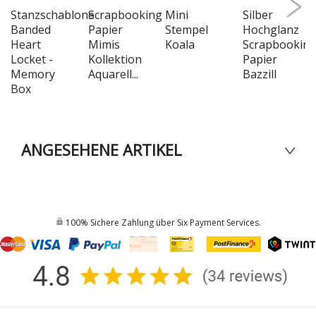
Stanzschablone
Scrapbooking
Mini
Silber
Banded
Papier
Stempel
Hochglanz
Heart
Mimis
Koala
Scrapbooking
Locket -
Kollektion
Papier
Memory
Aquarell...
Bazzill
Box
ANGESEHENE ARTIKEL
100% Sichere Zahlung über Six Payment Services.