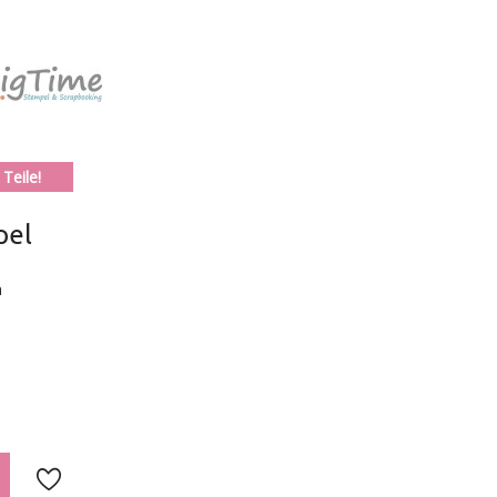
Teile!
pel
m
