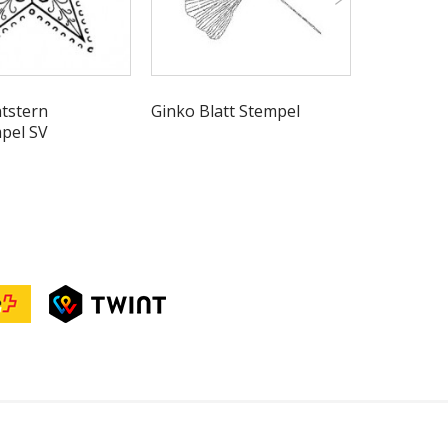
tstern
Ginko Blatt Stempel
Distress I
pel SV
Nachfüllf
Apple - Tim