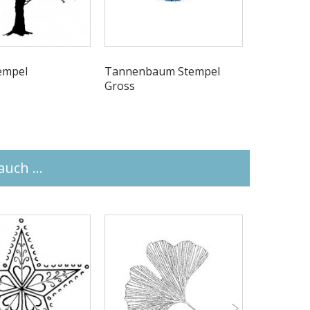
empel
Tannenbaum Stempel
Baum Ste
Gross
uch ...