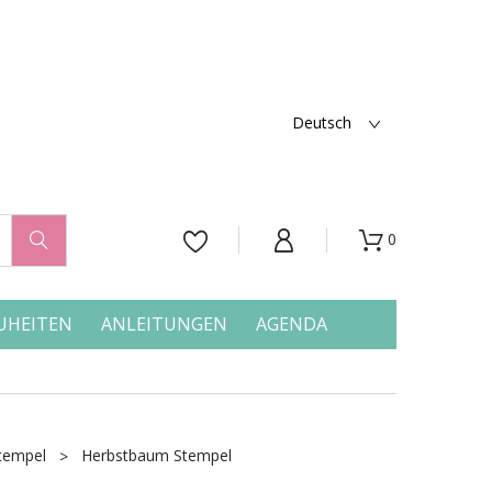
Deutsch
0




UHEITEN
ANLEITUNGEN
AGENDA
tempel
Herbstbaum Stempel