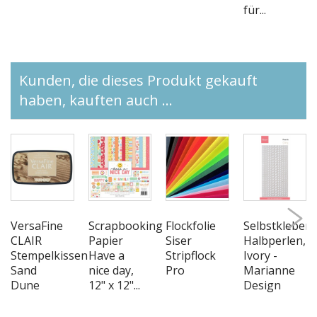
für...
Kunden, die dieses Produkt gekauft
haben, kauften auch ...
VersaFine
Scrapbooking
Flockfolie
Selbstkleben
CLAIR
Papier
Siser
Halbperlen,
Stempelkissen
Have a
Stripflock
Ivory -
Sand
nice day,
Pro
Marianne
Dune
12" x 12"...
Design